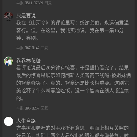
举报
511
7389
回复
只是要说
我在《山河令》的评论里写：感谢龚俊，永远偏爱温
客行。但，在这里，我诚实地说，我在第一集16分
钟，弃剧。
举报
67
142
回复
卷卷棉花糖
看评论说最后20分钟有惊喜，于是坚持看完了，结果
最后的惊喜是展示如何刷新人类智商下线吗?被姐妹俩
的智商蠢哭了。真的，智商还是比长相重要。这剧完
美诠释了什么叫靠脸吃饭，没一个智商在线人设连续
的。
举报
95
257
回复
人生弯路
方嘉树和老叶的对手戏挺有意思，明面上相互关照的
好兄弟，实际上两个人看彼此的眼神都充满杀气，时