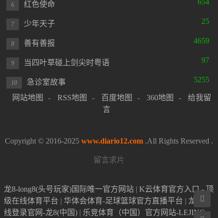
654
红色使命
6
25
少年天子
7
4659
善有善报
8
97
当四叶草碰上剑尖时粤语
9
5255
急诊室故事
10
网站地图
-
RSS地图
-
百度地图
-
360地图
-
给我留
言
Copyright © 2016-2025
www.diario12.com
.All Rights Reserved .
留言求片
龙8-long8(头号玩家)国际唯一官方网站
|
K云体育官方入口 - 顶

级在线体育平台
|
华体会体育-足球篮球官方直播平台
|
龙8在
线登录官网-龙8(中国)
|
乐竞体育（中国）官方网站-LEJING