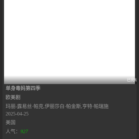
已完结
单身毒妈第四季
欧美剧
玛丽-露易丝·帕克,伊丽莎白·帕金斯,亨特·帕瑞施
2025-04-25
美国
人气：
927