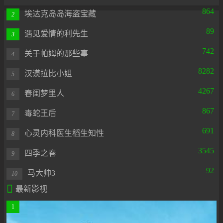
864
埃达克岛岛海盗宝藏
2
89
遇见爱情的利先生
3
742
关于帕姆的那些事
4
8282
汉谟拉比小姐
5
4267
春闺梦里人
6
867
毒蛇王后
7
691
心灵内科医生稻生知性
8
3545
四季之春
9
92
马大帅3
10

最新影视
1