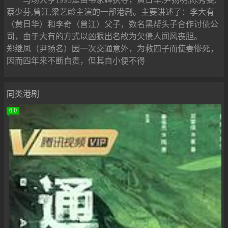
蔡少芬,曾江,梁艺龄主演的一部港剧。主要讲述了：李大有
（黄日华）和李奇（曾江）父子，数名黑帮头子合作讨债公
司，由于大有的方式以凶狠出名故为欠债人闻风丧胆。
郑继凤（尹扬名）因一次交通意外，为救四子而使妻惨死，
因而四年来不断自责，但其自小便不得
同类港剧
6.0