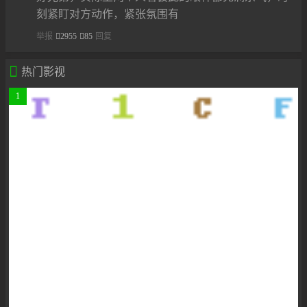
刻紧盯对方动作，紧张氛围有
举报
2955
85
回复

热门影视
1