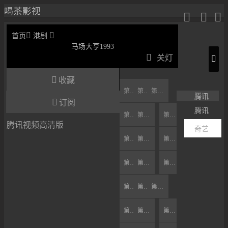
喝茶影视





首页
港剧
马场大亨1993

关灯

收藏
第01集
第02集
第03集
腾讯

订阅
腾讯
第05集
第06集
第04集
腾讯视频高清版
奇艺
第07集
第09集
第08集
第10集
第11集
第12集
第13集
第14集
第15集
第17集
第18集
第16集