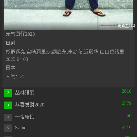
更新至11集
元气囝仔2023
日剧
杉野遥亮,宫崎莉里沙,纲启永,丰岛花,近藤华,山口香绪里
2025-04-03
日本
人气：
81
2618
丛林猎爱
2
6579
恭喜发财2020
3
66
一夜新娘
4
S-line
5219
5