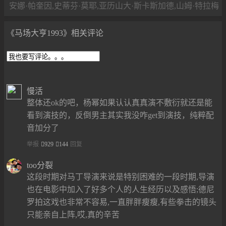
安娜·帕奎因,史蒂芬·莫耶,亚历山大·斯卡斯加德,山姆·特拉梅尔
《马场大亨1993》相关评论
慢活
整体还ok的吧，杨幂如果认认真真演不敷衍就还是能
看到演技的，反倒男主其实我没咋get到演技，纯粹配
音加分了
举报
929
144
回复
too分裂
这段时期对马丁导演来说是特别困难的一段时期,导演
也在电影中加入了好多个人的人生经历以及感悟;德尼
罗拍这戏也非常不容易,一直胖胖瘦瘦,有些拳击的镜头
只能亲自上阵,哎,真的辛苦