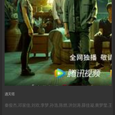
通天塔
秦俊杰,邓家佳,刘欢,李梦,孙浩,陈燃,洪剑涛,薛佳凝,黄梦莹,王