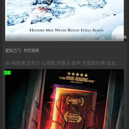
已完结
星际之门：时空连续
本·布劳德,迈克尔·山克斯,阿曼达·泰平,克里斯托弗·加吉,博·布里奇斯
5.0