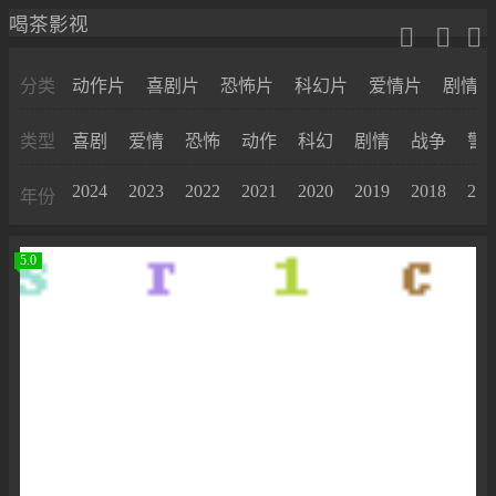
喝茶影视



分类
动作片
喜剧片
恐怖片
科幻片
爱情片
剧情片
类型
喜剧
爱情
恐怖
动作
科幻
剧情
战争
警
2024
2023
2022
2021
2020
2019
2018
201
年份
5.0