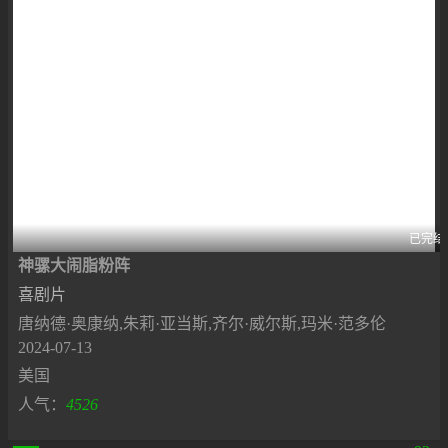
已完结
神骡大闹脂粉阵
喜剧片
唐纳德·奥康纳,朱莉·亚当斯,齐尔·威尔斯,玛米·范多伦
2024-07-13
美国
人气：
4526