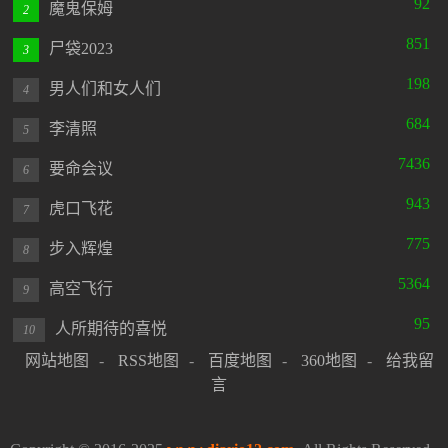
92
魔鬼保姆
2
851
尸袋2023
3
198
男人们和女人们
4
684
李清照
5
7436
要命会议
6
943
虎口飞花
7
775
步入辉煌
8
5364
高空飞行
9
95
人所期待的喜悦
10
网站地图
-
RSS地图
-
百度地图
-
360地图
-
给我留
言