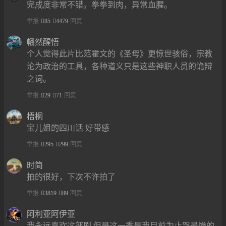
完成度非常不错。拳拳到肉，异常血腥。
举报
85
4479
回复
幡然醒悟
个人觉得此片比范霍文的《圣母》更惊世骇俗，宗教
沦为政治的工具，各种道义只是这些神职人员的诡辩
之词。
举报
29
71
回复
梧桐
宝儿姐的四川话 好带感
举报
295
299
回复
时简
拍的很好，下次不许拍了
举报
3819
89
回复
阿利亚阿伊亚
我永远喜欢这部剧 但是这一季是我目前为止哭最惨的