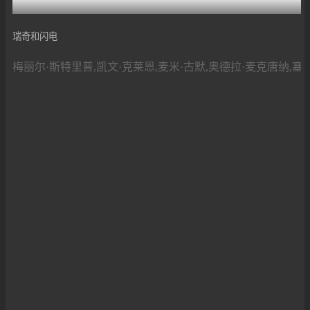
瑞奇和闪电
梅丽尔·斯特里普,凯文·克莱恩,麦米·古默,奥德拉·麦克唐纳,塞巴