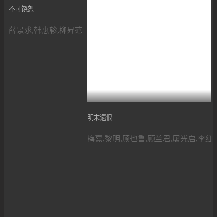
不可饶恕
薛景求,韩惠轸,柳昇范
明末遗恨
梅熹,黎明,顾也鲁,顾兰君,屠光启,李红