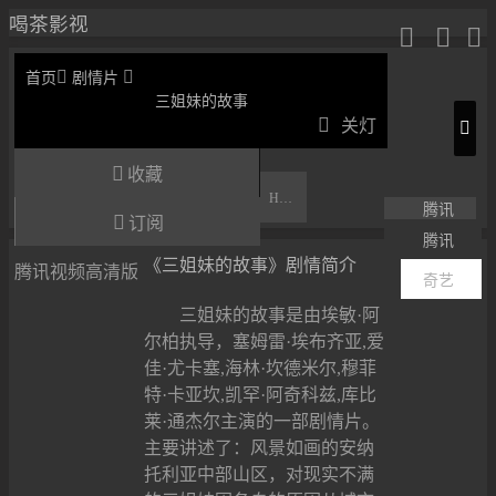
喝茶影视





首页
剧情片
三姐妹的故事

关灯

收藏
HD中字
腾讯

订阅
腾讯
《三姐妹的故事》剧情简介
腾讯视频高清版
奇艺
三姐妹的故事是由埃敏·阿
尔柏执导，塞姆雷·埃布齐亚,爱
佳·尤卡塞,海林·坎德米尔,穆菲
特·卡亚坎,凯罕·阿奇科兹,库比
莱·通杰尔主演的一部剧情片。
主要讲述了：风景如画的安纳
托利亚中部山区，对现实不满