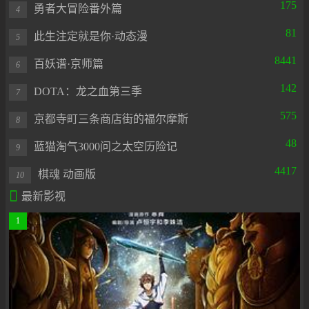
175
勇者大冒险番外篇
4
81
此生注定就是你·动态漫
5
8441
百妖谱·京师篇
6
142
DOTA：龙之血第三季
7
575
京都寺町三条商店街的福尔摩斯
8
48
蓝猫淘气3000问之太空历险记
9
4417
棋魂 动画版
10

最新影视
1