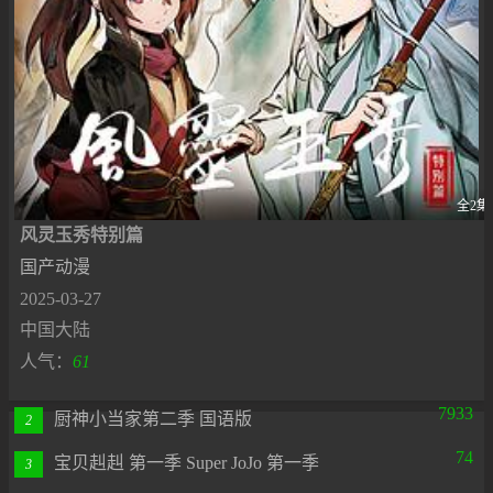
全2集
风灵玉秀特别篇
国产动漫
2025-03-27
中国大陆
人气：
61
7933
厨神小当家第二季 国语版
2
74
宝贝赳赳 第一季 Super JoJo 第一季
3