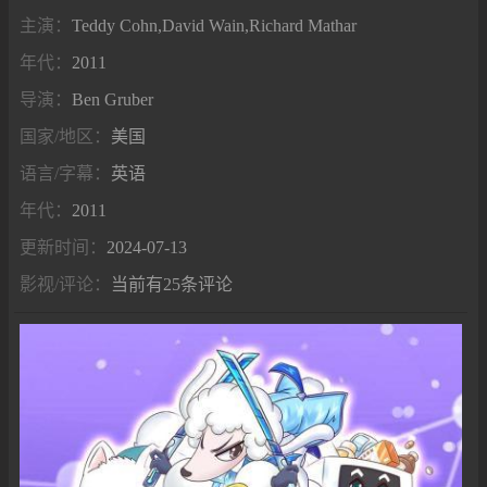
主演：
Teddy Cohn,David Wain,Richard Mathar
年代：
2011
导演：
Ben Gruber
国家/地区：
美国
语言/字幕：
英语
年代：
2011
更新时间：
2024-07-13
影视/评论：
当前有25条评论