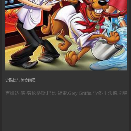
史酷比与美食幽灵
吉娅达·德·劳伦蒂斯,巴比·福雷,Grey Griffin,马修·里沃德,凯特