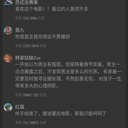
芭忒迩弗莱
喜欢这个电影！！看过的人居然不多
举报
54
994
回复
翡九
恕我直言我觉得这不算傲娇
举报
193
814
回复
韩家姑娘Zoe
一开始以为男主有冤屈，但是随着情节发展，男主一
点点暴露之后，才发现男主是多么的可恶。 有家暴一
定要及时搜寻证据处理，不然后患无穷。 对孩子一生
带来多大的心理阴影。
举报
6967
92
回复
红蔻
终于结束了，据说要出电影，那我只能呵呵了
举报
12
9851
回复