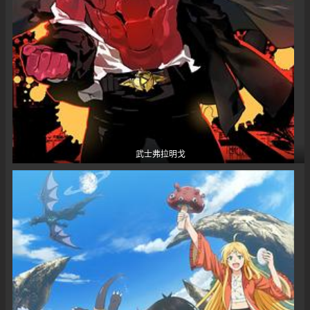
武士弗拉明戈