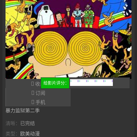

给影片评分：
收藏
很差
较差
还行
推荐
力荐

订阅

手机
暴力监狱第二季
清晰：
已完结
类型：
欧美动漫