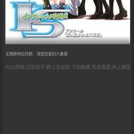
已
无限斯特拉托斯：渴望恋爱的六重奏
内山昂辉,日笠阳子,野上尤加奈,下田麻美,花泽香菜,井上麻里