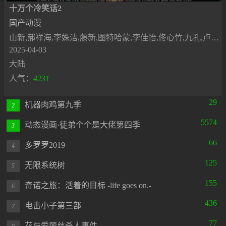
十万个冷笑话2
国产动漫
山新,郝祥海,李姝洁,藤新,图特哈蒙,李佳怡,佟心竹,九孔,卢恒宇,宝木中阳
2025-04-03
大陆
人气：
4231
29
机器肉鸡第九季
2
5574
动态漫画·徒弟个个是大佬第四季
3
66
多罗罗2019
4
125
无限系统树
5
155
奇诺之旅：活着的目标 -life goes on.-
6
436
电击小子第三部
7
77
花与爱丽丝杀人事件