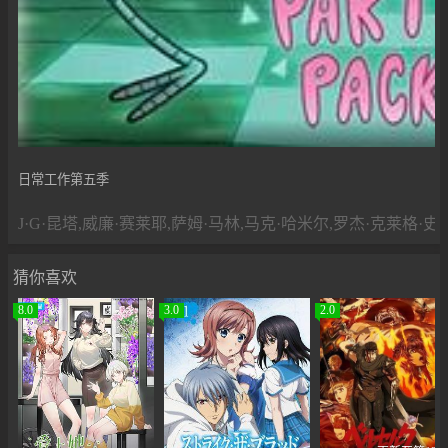
日常工作第五季
J·G·昆塔,威廉·赛莱耶,萨姆·马林,马克·哈米尔,罗杰·克莱格·
猜你喜欢
8.0
3.0
2.0