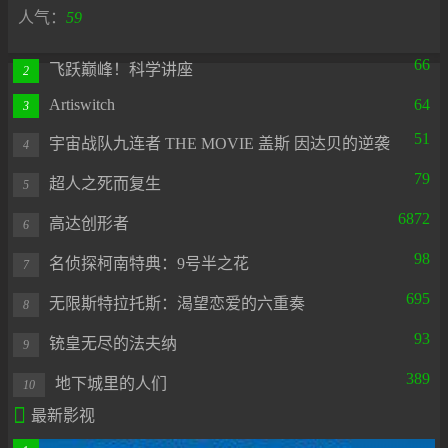
人气：
59
66
飞跃巅峰！科学讲座
2
Artiswitch
64
3
51
宇宙战队九连者 THE MOVIE 盖斯 因达贝的逆袭
4
79
超人之死而复生
5
6872
高达创形者
6
98
名侦探柯南特典：9号半之花
7
695
无限斯特拉托斯：渴望恋爱的六重奏
8
93
铳皇无尽的法夫纳
9
389
地下城里的人们
10

最新影视