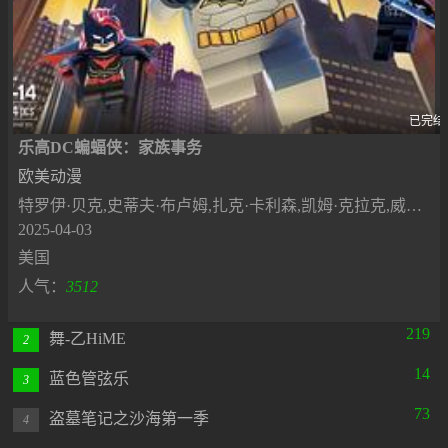
已完结
乐高DC蝙蝠侠：家族事务
欧美动漫
特罗伊·贝克,史蒂夫·布卢姆,扎克·卡利森,凯姆·克拉克,威尔·弗里德尔,拉尔夫·加曼,杰克·格林,乔什·基顿,汤姆·肯尼,克里斯蒂安·兰兹,斯科特·门维尔,诺兰·诺斯,安德烈·索格利扎索,杰森·斯皮萨克,艾莉森·斯通勒,塔拉·斯特朗,弗雷德·塔特西奥
2025-04-03
美国
人气：
3512
219
舞-乙HiME
2
14
蓝色管弦乐
3
73
盗墓笔记之沙海第一季
4