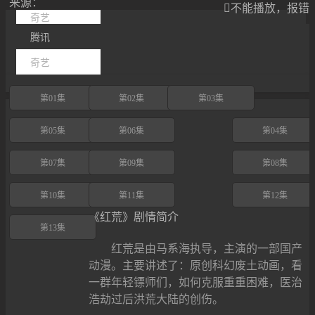
来源：

不能播放，报错
奇艺
腾讯
奇艺
第01集
第02集
第03集
第05集
第06集
第04集
第07集
第09集
第08集
第10集
第11集
第12集
《红荒》剧情简介
第13集
红荒是由马系海执导，主演的一部国产
动漫。主要讲述了：原创科幻废土动画，看
一群年轻镖师们，如何克服重重困难，医治
浩劫过后洪荒大陆的创伤。