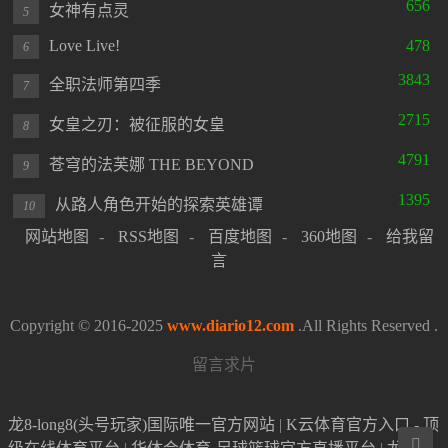
656
女神有点灵
5
Love Live!
478
6
3843
全职法师第四季
7
2715
女皇之刃：被征服的女皇
8
4791
苍穹的法芙娜 THE BEYOND
9
1395
从路人角色开始的探索英雄谭
10
网站地图
-
RSS地图
-
百度地图
-
360地图
-
给我留
言
Copyright © 2016-2025
www.diario12.com
.All Rights Reserved .
留言求片
龙8-long8(头号玩家)国际唯一官方网站
|
K云体育官方入口 - 顶
