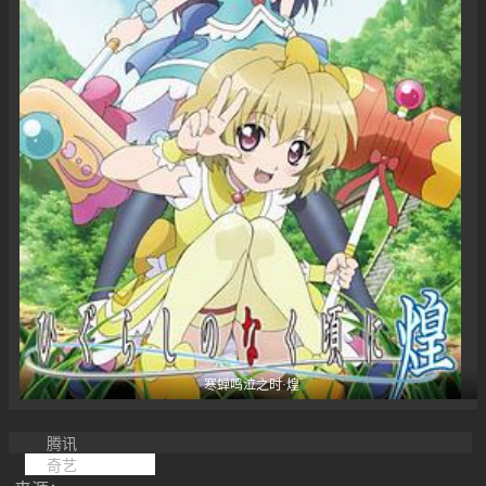
寒蝉鸣泣之时·煌
腾讯
奇艺