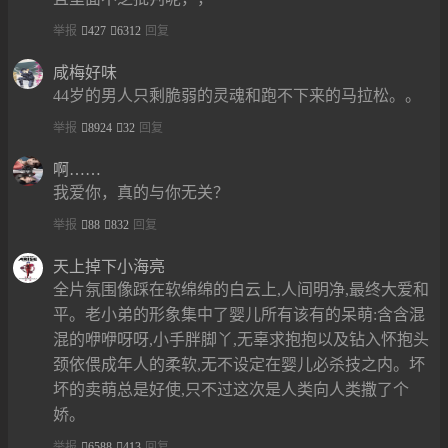
举报
427
6312
回复
咸梅好味
44岁的男人只剩脆弱的灵魂和跑不下来的马拉松。。
举报
8924
32
回复
啊……
我爱你，真的与你无关？
举报
88
832
回复
天上掉下小海亮
全片氛围像踩在软绵绵的白云上,人间明净,最终大爱和
平。老小弟的形象集中了婴儿所有该有的呆萌:含含混
混的咿咿呀呀,小手胖脚丫,无辜求抱抱以及钻入怀抱头
颈依偎成年人的柔软,无不设定在婴儿必杀技之内。坏
坏的卖萌总是好使,只不过这次是人类向人类撒了个
娇。
举报
6588
413
回复