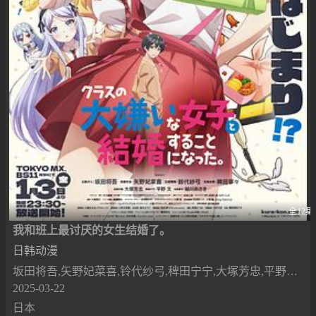
全12集
我和班上最讨厌的女生结婚了。
日韩动漫
坂田将吾,矢野妃菜喜,铃代纱弓,稗田宁宁,大塚芳忠,平野文,结川麻希
2025-03-22
日本