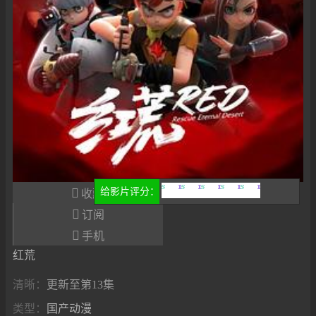

给影片评分：
收藏
很差
较差
还行
推荐
力荐

订阅

手机
红荒
清晰：
更新至第13集
类型：
国产动漫