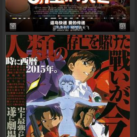
逗鸟外传：萌宝满天飞