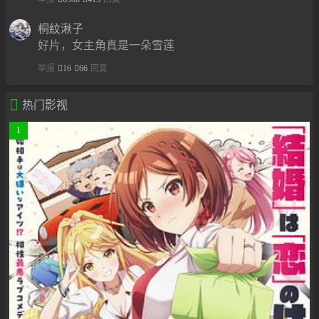
桐紋湫子
好片，女主角真是一朵雪莲
举报
16
66
回复

热门影视
1