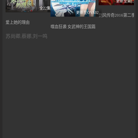
更新至第13
全22集
更新至OVA02
剑风传奇2016第二季
爱上她的理由
噬血狂袭 女武神的王国篇
苏尚卿,蔡娜,刘一鸣