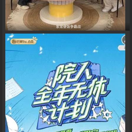
家常便饭争霸战