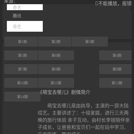
来源：

不能播放，报错
奇艺
腾讯
奇艺
第1期
第2期
第3期
第5期
第6期
第4期
第7期
第9期
第8期
第10期
第11期
第13期
《萌宝去哪儿》剧情简介
第14期
萌宝去哪儿是由执导，主演的一部大陆
综艺。主要讲述了：十组家庭，进行三天两
晚的旅行体验 亲子互动，由村长李锐陪伴亲
子成长，让爸爸和宝贝们一起在玩中学习、