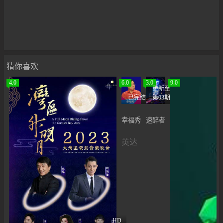
猜你喜欢
4.0
6.0
3.0
9.0
更新至
已完结
第03期
幸福秀
速醉者
英达
HD