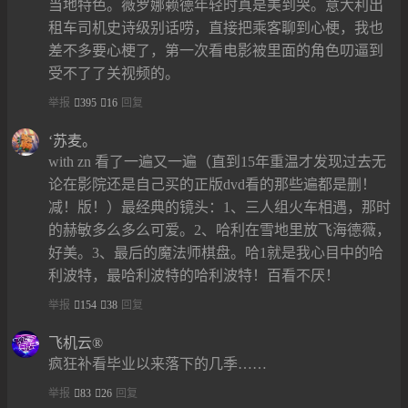
当地特色。薇罗娜赖德年轻时真是美到哭。意大利出
租车司机史诗级别话唠，直接把乘客聊到心梗，我也
差不多要心梗了，第一次看电影被里面的角色叨逼到
受不了了关视频的。
举报
395
16
回复
‘苏麦。
with zn 看了一遍又一遍（直到15年重温才发现过去无
论在影院还是自己买的正版dvd看的那些遍都是删！
减！版！）最经典的镜头：1、三人组火车相遇，那时
的赫敏多么多么可爱。2、哈利在雪地里放飞海德薇，
好美。3、最后的魔法师棋盘。哈1就是我心目中的哈
利波特，最哈利波特的哈利波特！百看不厌！
举报
154
38
回复
飞机云®
疯狂补看毕业以来落下的几季……
举报
83
26
回复