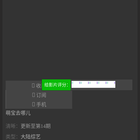

给影片评分：
收藏
很差
较差
还行
推荐
力荐

订阅

手机
萌宝去哪儿
清晰：
更新至第14期
类型：
大陆综艺