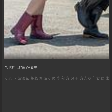
花甲少年趣旅行第四季
安心亚,黄镫辉,蔡秋凤,游安顺,李,郁方,风田,方志友,何笃霖,张