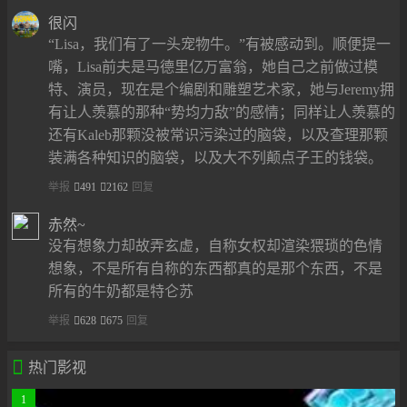
很闪
“Lisa，我们有了一头宠物牛。”有被感动到。顺便提一
嘴，Lisa前夫是马德里亿万富翁，她自己之前做过模
特、演员，现在是个编剧和雕塑艺术家，她与Jeremy拥
有让人羡慕的那种“势均力敌”的感情；同样让人羡慕的
还有Kaleb那颗没被常识污染过的脑袋，以及查理那颗
装满各种知识的脑袋，以及大不列颠点子王的钱袋。
举报
491
2162
回复
赤然~
没有想象力却故弄玄虚，自称女权却渲染猥琐的色情
想象，不是所有自称的东西都真的是那个东西，不是
所有的牛奶都是特仑苏
举报
628
675
回复

热门影视
1