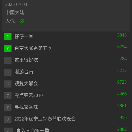
2025-04-03
中国大陆
人气：
69
3848
仔仔一堂
2
6754
百变大咖秀第五季
3
284
这里很好吃
4
5212
潮游台南
5
9723
观复大嘟会
6
4466
零点锋云2010
7
5861
寻找家香味
8
956
2022年辽宁卫视春节联欢晚会
9
2882
声入人心第一季
10