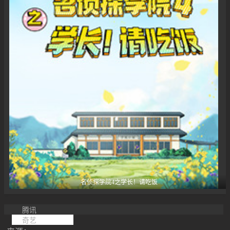
名侦探学院4之学长！请吃饭
腾讯
奇艺