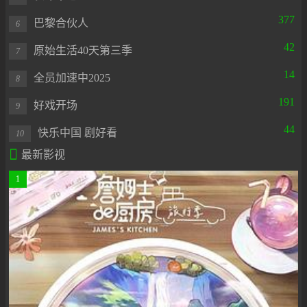
377
巴黎合伙人
6
42
原始生活40天第三季
7
14
全员加速中2025
8
191
好戏开场
9
44
快乐中国 剧好看
10

最新影视
1